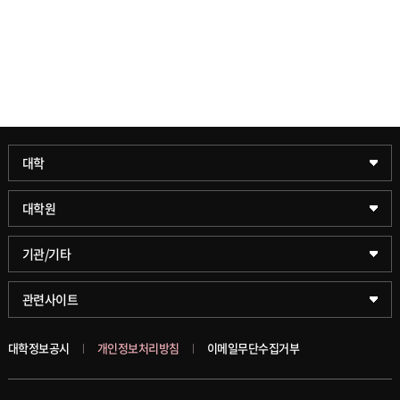
과학기술대학
대학
약학대학
일반대학원
대학원
글로벌비즈니스대학
문화스포츠대학원
학술정보원(도서관)
기관/기타
공공정책대학
창업경영대학원
학술정보팀
KUPID
관련사이트
문화스포츠대학
행정전문대학원
호연학사
서울캠퍼스
대학정보공시
개인정보처리방침
이메일무단수집거부
스마트도시학부
융합과학대학원
국제교류교육원
블랙보드