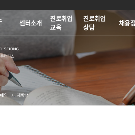
진로취업
진로취업
스
센터소개
채용
교육
상담
 예약
재학생